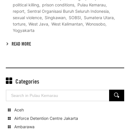
political killing
prison conditions
Pulau Kemarau
report
Sentral Organisasi Buruh Seluruh Indonesia
sexual violence
Singkawan
SOBSI
Sumatera Utara
torture
West Java
West Kalimantan
Wonosobo
Yogyakarta
READ MORE
Categories
Search
SEARCH
for:
Aceh
Airforce Detention Centre Jakarta
Ambarawa