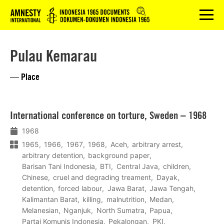
Logo
menu
Pulau Kemarau
— Place
Lees
International conference on torture, Sweden – 1968
meer
1968
1965
1966
1967
1968
Aceh
arbitrary arrest
arbitrary detention
background paper
Barisan Tani Indonesia
BTI
Central Java
children
Chinese
cruel and degrading treament
Dayak
detention
forced labour
Jawa Barat
Jawa Tengah
Kalimantan Barat
killing
malnutrition
Medan
Melanesian
Nganjuk
North Sumatra
Papua
Partai Komunis Indonesia
Pekalongan
PKI